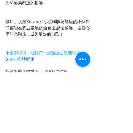
光和格局都放的很远。
最后，祝愿Steven和小鱼聊职场群里的小伙伴
们都能在职业发展的道路上越走越远，循着心
里的光和热，成为更好的自己！
小鱼聊职场，让我们一起遨游在澳洲职场！
关注小鱼聊职场
随时随地获取求职、职场相关信息。
欢迎留言分享自己的求职、职场经验。
转发我们的文章，让你的朋友圈充满求职、职
场正能量！