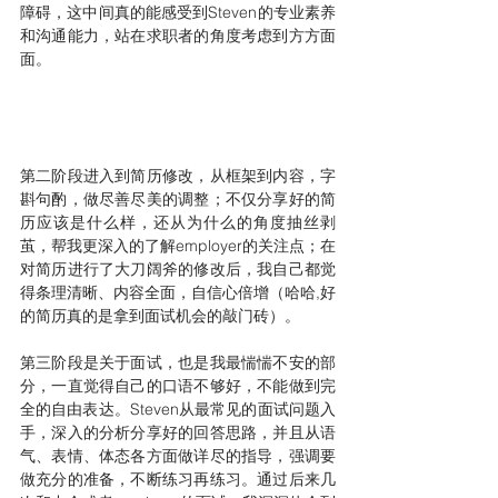
障碍，这中间真的能感受到Steven的专业素养
和沟通能力，站在求职者的角度考虑到方方面
面。
第二阶段进入到简历修改，从框架到内容，字
斟句酌，做尽善尽美的调整；不仅分享好的简
历应该是什么样，还从为什么的角度抽丝剥
茧，帮我更深入的了解employer的关注点；在
对简历进行了大刀阔斧的修改后，我自己都觉
得条理清晰、内容全面，自信心倍增（哈哈,好
的简历真的是拿到面试机会的敲门砖）。
第三阶段是关于面试，也是我最惴惴不安的部
分，一直觉得自己的口语不够好，不能做到完
全的自由表达。Steven从最常见的面试问题入
手，深入的分析分享好的回答思路，并且从语
气、表情、体态各方面做详尽的指导，强调要
做充分的准备，不断练习再练习。通过后来几