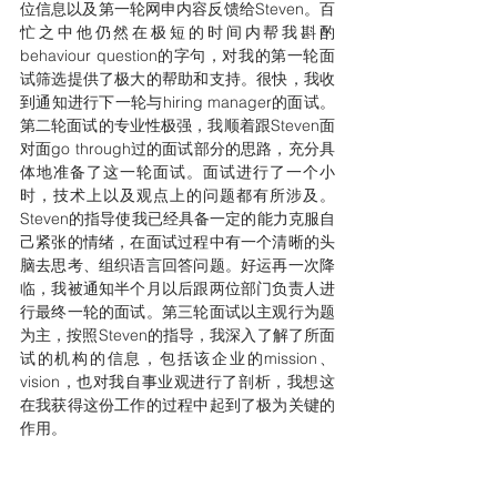
位信息以及第一轮网申内容反馈给Steven。百
忙之中他仍然在极短的时间内帮我斟酌
behaviour question的字句，对我的第一轮面
试筛选提供了极大的帮助和支持。很快，我收
到通知进行下一轮与hiring manager的面试。
第二轮面试的专业性极强，我顺着跟Steven面
对面go through过的面试部分的思路，充分具
体地准备了这一轮面试。面试进行了一个小
时，技术上以及观点上的问题都有所涉及。
Steven的指导使我已经具备一定的能力克服自
己紧张的情绪，在面试过程中有一个清晰的头
脑去思考、组织语言回答问题。好运再一次降
临，我被通知半个月以后跟两位部门负责人进
行最终一轮的面试。第三轮面试以主观行为题
为主，按照Steven的指导，我深入了解了所面
试的机构的信息，包括该企业的mission、
vision，也对我自事业观进行了剖析，我想这
在我获得这份工作的过程中起到了极为关键的
作用。