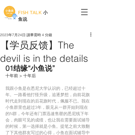
FISH TALK
小
鱼说
2023年7月24日
讀畢需時 4 分鐘
【学员反馈】The
devil is in the details
01结缘“小鱼说”
十年前 > 十年后
我跟小鱼是在悉尼大学认识的，已经超过十
年。一路看他打怪升级，追逐梦想，由前花旗
时代走到现在的后花旗时代，佩服不已。我在
小鱼群里也超过3年，眼见从一群开始到现在
的N群，今年还有门票迅速售罄的悉尼线下年
会，肉眼可见的成绩，也让我在需要面试辅导
的时候，第一选择就是小鱼。提笔之前大致翻
了下其他群友写过的心得，小鱼在面试辅导中