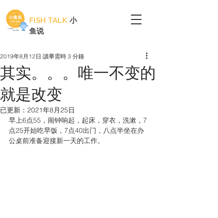
FISH TALK
小
鱼说
2019年8月12日
讀畢需時 3 分鐘
其实。。。唯一不变的
就是改变
已更新：
2021年8月25日
早上6点55，闹钟响起，起床，穿衣，洗漱，7
点25开始吃早饭，7点40出门，八点半坐在办
公桌前准备迎接新一天的工作。