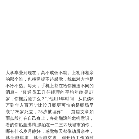
大学毕业到现在，高不成低不就。上礼拜相亲
的那个谁，也横竖提不起感觉，貌似对方也是
不冷不热。每天，手机上都在给你推送不同的
消息–  “普通员工升任经理的平均年龄是27
岁，你拖后腿了么？”,“他用1年时间，从负债6
万到年入百万”,“比没升职更可怕的是职场早
衰”,“25岁死去，75岁被埋葬” …..篇篇文章如
雨点般打在自己身上，各处翻滚的危机意识，
看的你热血沸腾,漂泊在一二三四线城市的你，
哪有什么岁月静好，感觉每天都像劫后余生，
越活越焦虑，越活越空虚。刚开始工作的时