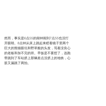
然而，事实是6点55的闹钟闹到7点55也没打
开眼睛。8点钟从床上跳起来瞪着镜子里两个
巨大的熊猫眼坑和野草般的头发，骂着没良心
的老板和加不完的班。早饭是不要想了，连跑
带跳到了车站挤上那辆差点没挤上的地铁，心
脏又漏跳了两拍。