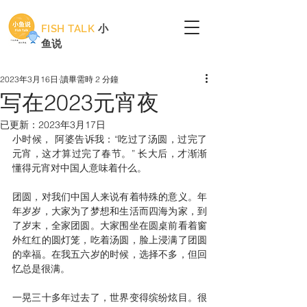
FISH TALK
小
鱼说
2023年3月16日
讀畢需時 2 分鐘
写在2023元宵夜
已更新：
2023年3月17日
小时候， 阿婆告诉我：“吃过了汤圆，过完了
元宵，这才算过完了春节。” 长大后，才渐渐
懂得元宵对中国人意味着什么。
团圆，对我们中国人来说有着特殊的意义。年
年岁岁，大家为了梦想和生活而四海为家，到
了岁末，全家团圆。大家围坐在圆桌前看着窗
外红红的圆灯笼，吃着汤圆，脸上浸满了团圆
的幸福。在我五六岁的时候，选择不多，但回
忆总是很满。
一晃三十多年过去了，世界变得缤纷炫目。很