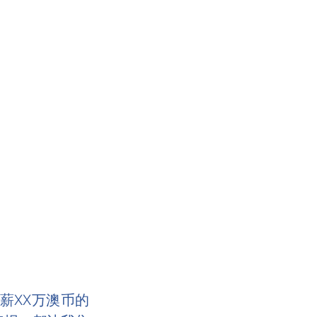
薪XX万澳币的