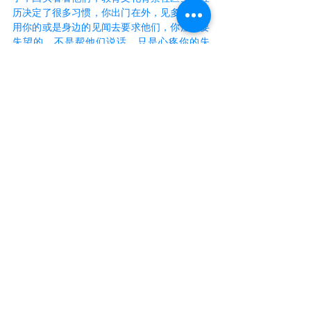
历决定了很多习惯，你出门在外，见多识广，
用你的或是身边的见闻去要求他们，你注定要
失望的。不是帮他们说话，只是心疼你的失
望。
有些事情是注定的，有些不是。这天下本来就
不公平，这样才有机会，才有分层，才有欲
望，才有竞争，才有脱颖而出。你已经从一个
比较不公平的环境到了一个比较公平的环境，
海阔任鱼跃，天高任鸟飞，家里的几句唠叨，
能让你半路折返么？就像你说的，童年和少年
都无法自由的选择自己的环境，但是从那以
后，都是自己可以选择的路。每一个点都是一
颗珍珠，现在看毫无意义，未来某一刻回顾，
会忽然发现，每一个点都有存在的理由，也许
有一天，你会找到另一串珠链，瞬间所有的珍
珠都有了意义。童年和少年的经历给了你强有
力的翅膀能飞到海的另一边，一个你爸爸妈妈
弟弟三姑六婆七大爷都没到过的地方，也许老
天在用另一种方式回馈给你，对岸那几句不上
心的唠叨，又有何妨。