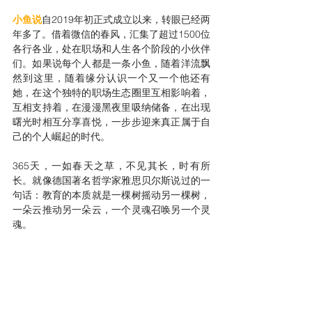
小鱼说
自2019年初正式成立以来，转眼已经两
年多了。借着微信的春风，汇集了超过1500位
各行各业，处在职场和人生各个阶段的小伙伴
们。如果说每个人都是一条小鱼，随着洋流飘
然到这里，随着缘分认识一个又一个他还有
她，在这个独特的职场生态圈里互相影响着，
互相支持着，在漫漫黑夜里吸纳储备，在出现
曙光时相互分享喜悦，一步步迎来真正属于自
己的个人崛起的时代。
365天，一如春天之草，不见其长，时有所
长。就像德国著名哲学家雅思贝尔斯说过的一
句话：教育的本质就是一棵树摇动另一棵树，
一朵云推动另一朵云，一个灵魂召唤另一个灵
魂。