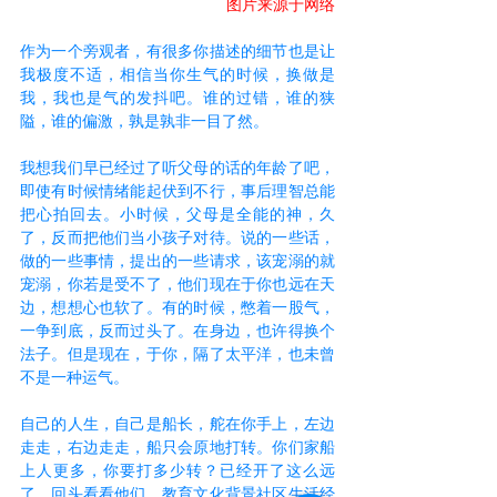
图片来源于网络
作为一个旁观者，有很多你描述的细节也是让
我极度不适，相信当你生气的时候，换做是
我，我也是气的发抖吧。谁的过错，谁的狭
隘，谁的偏激，孰是孰非一目了然。
我想我们早已经过了听父母的话的年龄了吧，
即使有时候情绪能起伏到不行，事后理智总能
把心拍回去。小时候，父母是全能的神，久
了，反而把他们当小孩子对待。说的一些话，
做的一些事情，提出的一些请求，该宠溺的就
宠溺，你若是受不了，他们现在于你也远在天
边，想想心也软了。有的时候，憋着一股气，
一争到底，反而过头了。在身边，也许得换个
法子。但是现在，于你，隔了太平洋，也未曾
不是一种运气。
自己的人生，自己是船长，舵在你手上，左边
走走，右边走走，船只会原地打转。你们家船
上人更多，你要打多少转？已经开了这么远
了，回头看看他们，教育文化背景社区生活经