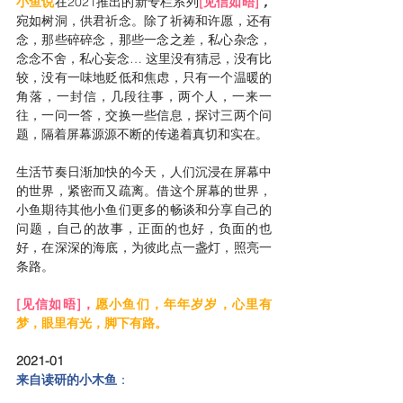
小鱼说
在2021推出的新专栏系列
[见信如晤]
，
宛如树洞，供君祈念。除了祈祷和许愿，还有
念，那些碎碎念，那些一念之差，私心杂念，
念念不舍，私心妄念… 这里没有猜忌，没有比
较，没有一味地贬低和焦虑，只有一个温暖的
角落，一封信，几段往事，两个人，一来一
往，一问一答，交换一些信息，探讨三两个问
题，隔着屏幕源源不断的传递着真切和实在。
生活节奏日渐加快的今天，人们沉浸在屏幕中
的世界，紧密而又疏离。借这个屏幕的世界，
小鱼期待其他小鱼们更多的畅谈和分享自己的
问题，自己的故事，正面的也好，负面的也
好，在深深的海底，为彼此点一盏灯，照亮一
条路。
[见信如晤]，
愿小鱼们，年年岁岁，心里有
梦，眼里有光，脚下有路。
2021-01
来自读研的小木鱼
：