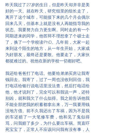
昨天我过了27岁的生日，但是昨天却并非是美
好的一天。就在昨天，研究组里的组长走了，
离开了这个城市，可能接下来的几个月会偶尔
回来几天，但基本上就是没有人再能指导我的
状态。我要努力自力更生啊。同时走的有一个
同期进来的同学，他答辩不理想拿了个硕士走
了，换了一个学校读PhD。几年前，大家一起
来到这个陌生的地方，从一年生开始，大家成
为好朋友，最终还是要散。他要走了，大家伙
都挺难过的。祝他在新的学校一切都好吧。
我还给爸爸打了电话。他要给弟弟买房让我寄
钱回去。我寄了，过了一周也没收到回信，我
打电话给银行说电话里没法查，然后打电话给
他，他才说到了，完全可以和我说一声，还特
别凶，就和我欠了什么似得。我之前告诉他我
不能全部把我的积蓄都拿出来，万一我要用钱
没地方借。前不久我还出了车祸，因为不是我
的车还赔了一大笔修车费，他和见了鬼似得
骂，问我赔了多少，为什么要出车祸。简直吓
死宝宝了，正常人不应该问问我有没有事，人