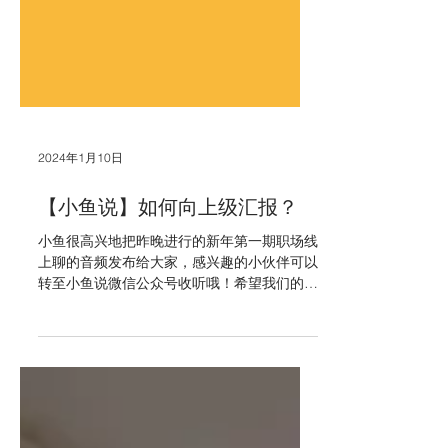
2024年1月10日
【小鱼说】如何向上级汇报？
小鱼很高兴地把昨晚进行的新年第一期职场线
上聊的音频发布给大家，感兴趣的小伙伴可以
转至小鱼说微信公众号收听哦！希望我们的分
享能影响一些人、帮助一些人、改变一些人！
“干货满满、真诚务实”，这是很多参加了昨晚
小鱼说职场线上聊的小伙伴们共同的感受。随
着昨晚分享的结束，小鱼说202...