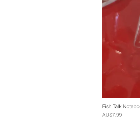
Fish Talk Noteb
價格
AU$7.99